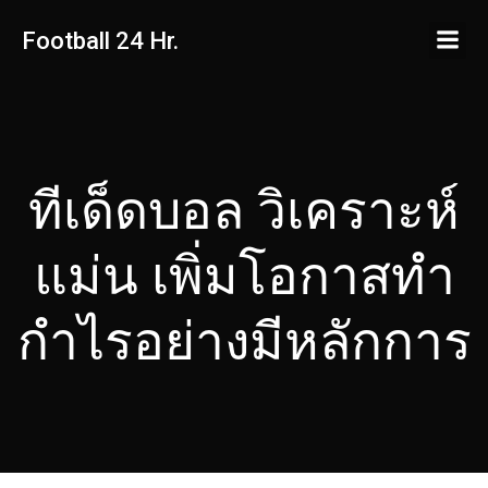
Football 24 Hr.
ทีเด็ดบอล วิเคราะห์
แม่น เพิ่มโอกาสทำ
กำไรอย่างมีหลักการ