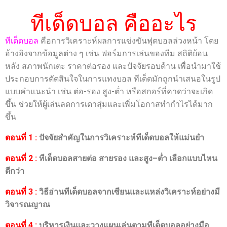
ทีเด็ดบอล คืออะไร
ทีเด็ดบอล
คือการวิเคราะห์ผลการแข่งขันฟุตบอลล่วงหน้า โดย
อ้างอิงจากข้อมูลต่าง ๆ เช่น ฟอร์มการเล่นของทีม สถิติย้อน
หลัง สภาพนักเตะ ราคาต่อรอง และปัจจัยรอบด้าน เพื่อนำมาใช้
ประกอบการตัดสินใจในการแทงบอล ทีเด็ดมักถูกนำเสนอในรูป
แบบคำแนะนำ เช่น ต่อ-รอง สูง-ต่ำ หรือสกอร์ที่คาดว่าจะเกิด
ขึ้น ช่วยให้ผู้เล่นลดการเดาสุ่มและเพิ่มโอกาสทำกำไรได้มาก
ขึ้น
ตอนที่ 1 :
ปัจจัยสำคัญในการวิเคราะห์ทีเด็ดบอลให้แม่นยำ
ตอนที่ 2 :
ทีเด็ดบอลสายต่อ สายรอง และสูง–ต่ำ เลือกแบบไหน
ดีกว่า
ตอนที่ 3 :
วิธีอ่านทีเด็ดบอลจากเซียนและแหล่งวิเคราะห์อย่างมี
วิจารณญาณ
ตอนที่ 4 :
บริหารเงินและวางแผนเล่นตามทีเด็ดบอลอย่างมือ