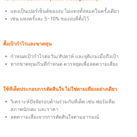
แทงเป็นเปอร์เซ็นต์ของงบ ไม่แทงทั้งหมดในครั้งเดียว
เช่น แทงครั้งละ 5–10% ของงบที่ตั้งไว้
ตั้งเป้ากำไรและขาดทุน
กำหนดเป้ากำไรต่อวัน/สัปดาห์ และยุติเกมเมื่อถึงเป้า
หากขาดทุนเกินที่กำหนด ควรหยุดเพื่อลดความเสี่ยง
ใช้ทีเด็ดประกอบการตัดสินใจ ไม่ใช่ตามเพียงอย่างเดียว
วิเคราะห์ปัจจัยรอบด้านร่วมกับทีเด็ด เช่น ฟอร์มทีม
สภาพนักเตะ และราคา
ลดความเสี่ยงจากการตัดสินใจตามอารมณ์