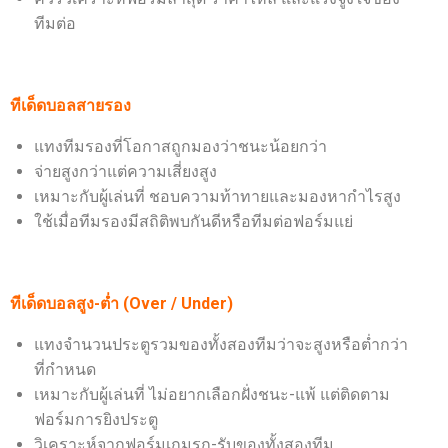
ทีมต่อ
ทีเด็ดบอลสายรอง
แทงทีมรองที่โอกาสถูกมองว่าชนะน้อยกว่า
จ่ายสูงกว่าแต่ความเสี่ยงสูง
เหมาะกับผู้เล่นที่ ชอบความท้าทายและมองหากำไรสูง
ใช้เมื่อทีมรองมีสถิติพบกันดีหรือทีมต่อฟอร์มแย่
ทีเด็ดบอลสูง-ต่ำ (Over / Under)
แทงจำนวนประตูรวมของทั้งสองทีมว่าจะสูงหรือต่ำกว่า
ที่กำหนด
เหมาะกับผู้เล่นที่ ไม่อยากเลือกฝั่งชนะ-แพ้ แต่ติดตาม
ฟอร์มการยิงประตู
วิเคราะห์จากฟอร์มเกมรุก-รับของทั้งสองทีม