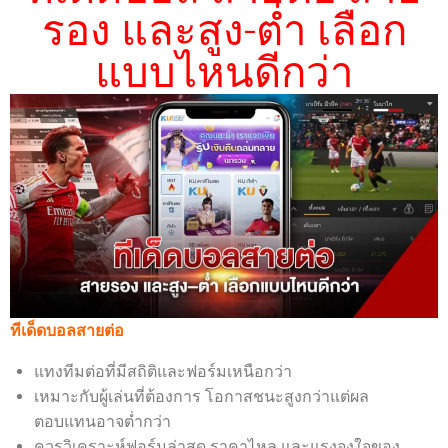
รอง และสูง-ต่ำ เลือก
แบบไหนดีกว่า
ทีเด็ดบอลสายต่อ
แทงทีมต่อที่มีสถิติและฟอร์มเหนือกว่า
เหมาะกับผู้เล่นที่ต้องการ โอกาสชนะสูงกว่าแต่ผล
ตอบแทนอาจต่ำกว่า
ควรวิเคราะห์ฟอร์มล่าสุด ราคาไหล และแรงจูงใจของ